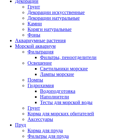
Декорации
Грунт
Декорации искусственные
Декорации натуральные
Камни
Коряги натуральные
Фоны
Аквариумные растения
Морской аквариум
Фильтрация
Фильтры, пеноотделители
Освещение
Светильники морские
Лампы морские
Помпы
Гидрохимия
Водоподготовка
Наполнители
Тесты для морской воды
Грунт
Корма для морских обитателей
Аксессуары
Пруд
Корма для пруда
Фильтры для пруда