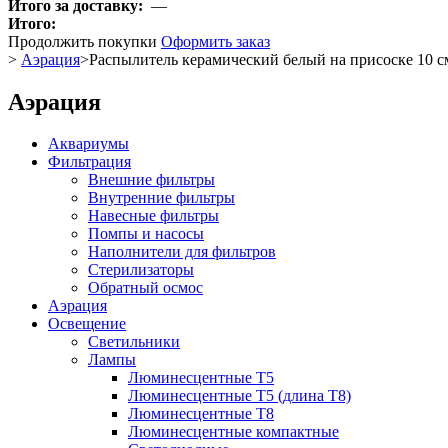
Итого за доставку:
—
Итого:
Продолжить покупки
Оформить заказ
>
Аэрация
>
Распылитель керамический белый на присоске 10 с
Аэрация
Аквариумы
Фильтрация
Внешние фильтры
Внутренние фильтры
Навесные фильтры
Помпы и насосы
Наполнители для фильтров
Стерилизаторы
Обратный осмос
Аэрация
Освещение
Светильники
Лампы
Люминесцентные T5
Люминесцентные T5 (длина T8)
Люминесцентные T8
Люминесцентные компактные