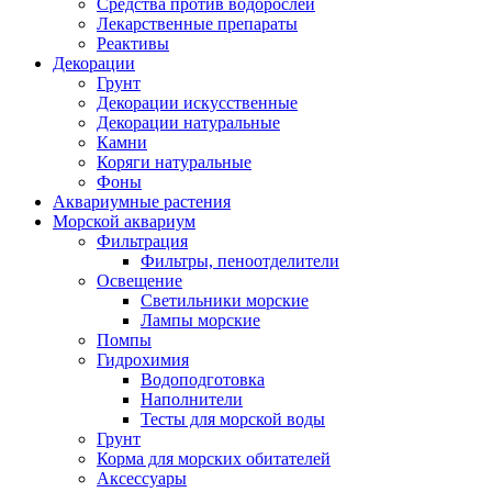
Средства против водорослей
Лекарственные препараты
Реактивы
Декорации
Грунт
Декорации искусственные
Декорации натуральные
Камни
Коряги натуральные
Фоны
Аквариумные растения
Морской аквариум
Фильтрация
Фильтры, пеноотделители
Освещение
Светильники морские
Лампы морские
Помпы
Гидрохимия
Водоподготовка
Наполнители
Тесты для морской воды
Грунт
Корма для морских обитателей
Аксессуары