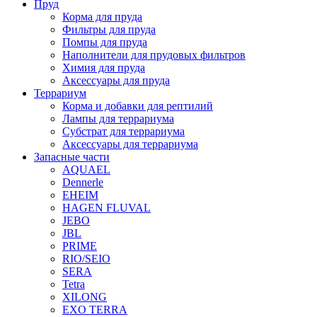
Пруд
Корма для пруда
Фильтры для пруда
Помпы для пруда
Наполнители для прудовых фильтров
Химия для пруда
Аксессуары для пруда
Террариум
Корма и добавки для рептилий
Лампы для террариума
Субстрат для террариума
Аксессуары для террариума
Запасные части
AQUAEL
Dennerle
EHEIM
HAGEN FLUVAL
JEBO
JBL
PRIME
RIO/SEIO
SERA
Tetra
XILONG
EXO TERRA