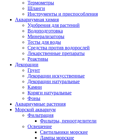
Термометры
Шланги
Инструменты и приспособления
Аквариумная химия
Удобрения для растений
Водоподготовка
Минерализаторы
Тесты для воды
Средства против водорослей
Лекарственные препараты
Реактивы
Декорации
Грунт
Декорации искусственные
Декорации натуральные
Камни
Коряги натуральные
Фоны
Аквариумные растения
Морской аквариум
Фильтрация
Фильтры, пеноотделители
Освещение
Светильники морские
Лампы морские