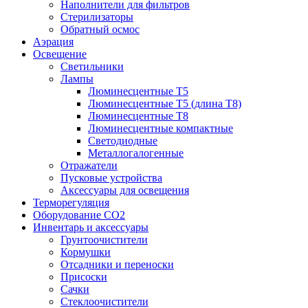
Наполнители для фильтров
Стерилизаторы
Обратный осмос
Аэрация
Освещение
Светильники
Лампы
Люминесцентные T5
Люминесцентные T5 (длина T8)
Люминесцентные T8
Люминесцентные компактные
Светодиодные
Металлогалогенные
Отражатели
Пусковые устройства
Аксессуары для освещения
Терморегуляция
Оборудование CO2
Инвентарь и аксессуары
Грунтоочистители
Кормушки
Отсадники и переноски
Присоски
Сачки
Стеклоочистители