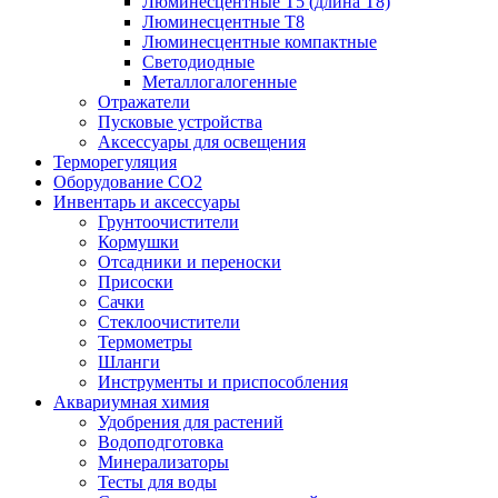
Люминесцентные T5 (длина T8)
Люминесцентные T8
Люминесцентные компактные
Светодиодные
Металлогалогенные
Отражатели
Пусковые устройства
Аксессуары для освещения
Терморегуляция
Оборудование CO2
Инвентарь и аксессуары
Грунтоочистители
Кормушки
Отсадники и переноски
Присоски
Сачки
Стеклоочистители
Термометры
Шланги
Инструменты и приспособления
Аквариумная химия
Удобрения для растений
Водоподготовка
Минерализаторы
Тесты для воды