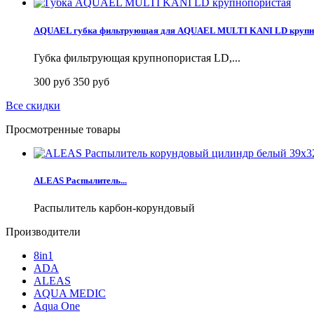
AQUAEL губка фильтрующая для AQUAEL MULTI KANI LD крупн
Губка фильтрующая крупнопористая LD,...
300 руб
350 руб
Все скидки
Просмотренные товары
ALEAS Распылитель...
Распылитель карбон-корундовый
Производители
8in1
ADA
ALEAS
AQUA MEDIC
Aqua One