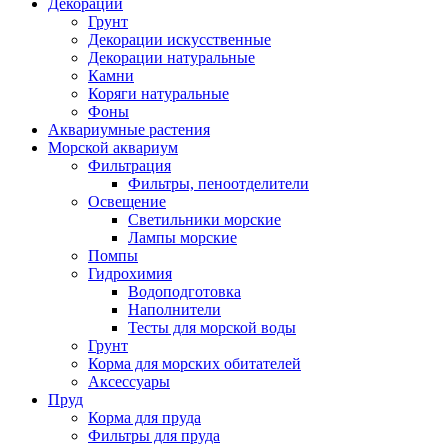
Декорации
Грунт
Декорации искусственные
Декорации натуральные
Камни
Коряги натуральные
Фоны
Аквариумные растения
Морской аквариум
Фильтрация
Фильтры, пеноотделители
Освещение
Светильники морские
Лампы морские
Помпы
Гидрохимия
Водоподготовка
Наполнители
Тесты для морской воды
Грунт
Корма для морских обитателей
Аксессуары
Пруд
Корма для пруда
Фильтры для пруда