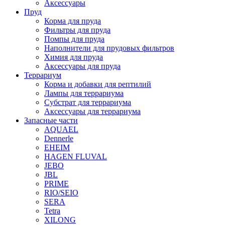
Аксессуары
Пруд
Корма для пруда
Фильтры для пруда
Помпы для пруда
Наполнители для прудовых фильтров
Химия для пруда
Аксессуары для пруда
Террариум
Корма и добавки для рептилий
Лампы для террариума
Субстрат для террариума
Аксессуары для террариума
Запасные части
AQUAEL
Dennerle
EHEIM
HAGEN FLUVAL
JEBO
JBL
PRIME
RIO/SEIO
SERA
Tetra
XILONG