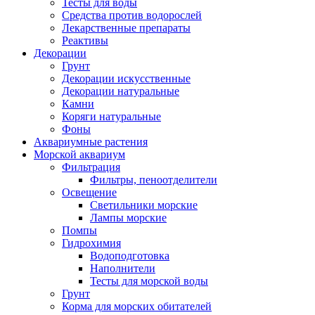
Тесты для воды
Средства против водорослей
Лекарственные препараты
Реактивы
Декорации
Грунт
Декорации искусственные
Декорации натуральные
Камни
Коряги натуральные
Фоны
Аквариумные растения
Морской аквариум
Фильтрация
Фильтры, пеноотделители
Освещение
Светильники морские
Лампы морские
Помпы
Гидрохимия
Водоподготовка
Наполнители
Тесты для морской воды
Грунт
Корма для морских обитателей