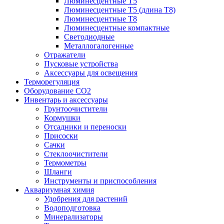
Люминесцентные T5
Люминесцентные T5 (длина T8)
Люминесцентные T8
Люминесцентные компактные
Светодиодные
Металлогалогенные
Отражатели
Пусковые устройства
Аксессуары для освещения
Терморегуляция
Оборудование CO2
Инвентарь и аксессуары
Грунтоочистители
Кормушки
Отсадники и переноски
Присоски
Сачки
Стеклоочистители
Термометры
Шланги
Инструменты и приспособления
Аквариумная химия
Удобрения для растений
Водоподготовка
Минерализаторы