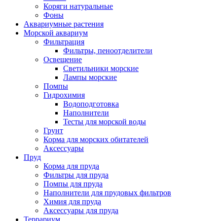
Коряги натуральные
Фоны
Аквариумные растения
Морской аквариум
Фильтрация
Фильтры, пеноотделители
Освещение
Светильники морские
Лампы морские
Помпы
Гидрохимия
Водоподготовка
Наполнители
Тесты для морской воды
Грунт
Корма для морских обитателей
Аксессуары
Пруд
Корма для пруда
Фильтры для пруда
Помпы для пруда
Наполнители для прудовых фильтров
Химия для пруда
Аксессуары для пруда
Террариум