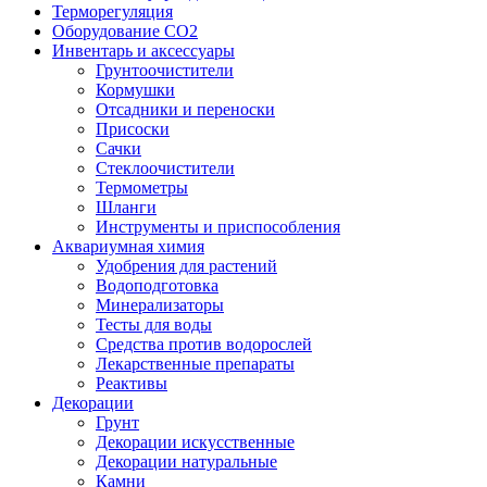
Терморегуляция
Оборудование CO2
Инвентарь и аксессуары
Грунтоочистители
Кормушки
Отсадники и переноски
Присоски
Сачки
Стеклоочистители
Термометры
Шланги
Инструменты и приспособления
Аквариумная химия
Удобрения для растений
Водоподготовка
Минерализаторы
Тесты для воды
Средства против водорослей
Лекарственные препараты
Реактивы
Декорации
Грунт
Декорации искусственные
Декорации натуральные
Камни