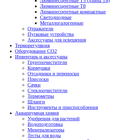
Люминесцентные T5 (длина T8)
Люминесцентные T8
Люминесцентные компактные
Светодиодные
Металлогалогенные
Отражатели
Пусковые устройства
Аксессуары для освещения
Терморегуляция
Оборудование CO2
Инвентарь и аксессуары
Грунтоочистители
Кормушки
Отсадники и переноски
Присоски
Сачки
Стеклоочистители
Термометры
Шланги
Инструменты и приспособления
Аквариумная химия
Удобрения для растений
Водоподготовка
Минерализаторы
Тесты для воды