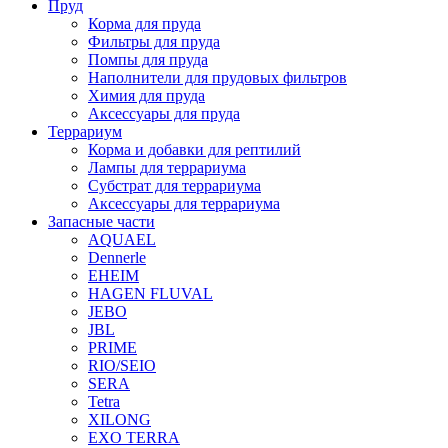
Пруд
Корма для пруда
Фильтры для пруда
Помпы для пруда
Наполнители для прудовых фильтров
Химия для пруда
Аксессуары для пруда
Террариум
Корма и добавки для рептилий
Лампы для террариума
Субстрат для террариума
Аксессуары для террариума
Запасные части
AQUAEL
Dennerle
EHEIM
HAGEN FLUVAL
JEBO
JBL
PRIME
RIO/SEIO
SERA
Tetra
XILONG
EXO TERRA