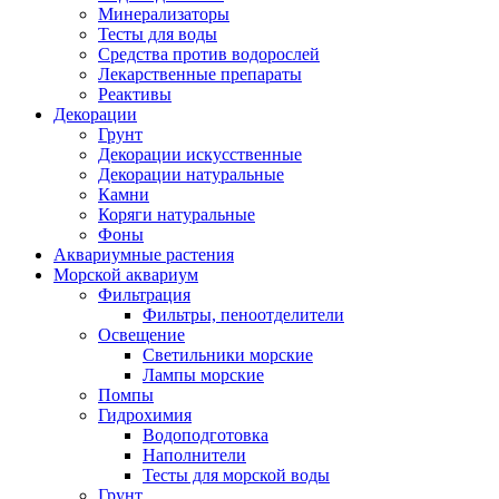
Минерализаторы
Тесты для воды
Средства против водорослей
Лекарственные препараты
Реактивы
Декорации
Грунт
Декорации искусственные
Декорации натуральные
Камни
Коряги натуральные
Фоны
Аквариумные растения
Морской аквариум
Фильтрация
Фильтры, пеноотделители
Освещение
Светильники морские
Лампы морские
Помпы
Гидрохимия
Водоподготовка
Наполнители
Тесты для морской воды
Грунт