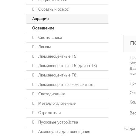
Обратный осмос
Аэрация
Освещение
Светильники
П
Лампы
Люминесцентные T5
Пье
бе
Люминесцентные T5 (длина T8)
Дав
выс
Люминесцентные T8
При
Люминесцентные компактные
Осн
Светодиодные
Ком
Металлогалогенные
Отражатели
Вес
Пусковые устройства
На дан
Аксессуары для освещения