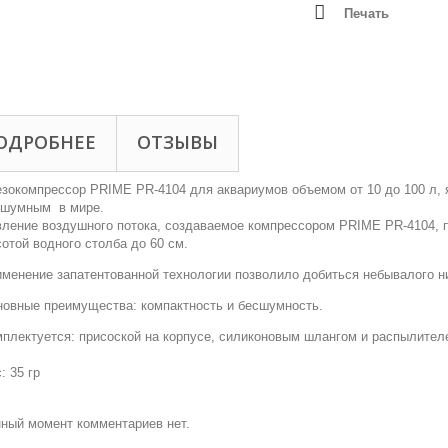
Печать
ОДРОБНЕЕ
ОТЗЫВЫ
зокомпрессор PRIME PR-4104 для аквариумов объемом от 10 до 100 л,
сшумным в мире.
ление воздушного потока, создаваемое компрессором PRIME PR-4104, п
отой водного столба до 60 см.
менение запатентованной технологии позволило добиться небывалого н
овные преимущества: компактность и бесшумность.
плектуется: присоской на корпусе, силиконовым шлангом и распылител
: 35 гр
ный момент комментариев нет.