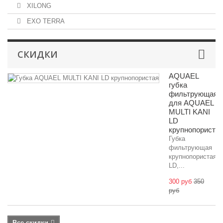
XILONG
EXO TERRA
СКИДКИ
AQUAEL
губка
фильтрующая
для AQUAEL
MULTI KANI
LD
крупнопориста
Губка
фильтрующая
крупнопористая
LD,...
300 руб
350
руб
Все скидки