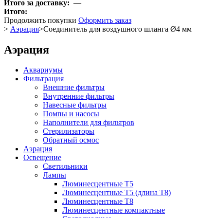
Итого за доставку:
—
Итого:
Продолжить покупки
Оформить заказ
>
Аэрация
>
Соединитель для воздушного шланга Ø4 мм
Аэрация
Аквариумы
Фильтрация
Внешние фильтры
Внутренние фильтры
Навесные фильтры
Помпы и насосы
Наполнители для фильтров
Стерилизаторы
Обратный осмос
Аэрация
Освещение
Светильники
Лампы
Люминесцентные T5
Люминесцентные T5 (длина T8)
Люминесцентные T8
Люминесцентные компактные