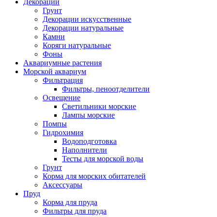
Декорации
Грунт
Декорации искусственные
Декорации натуральные
Камни
Коряги натуральные
Фоны
Аквариумные растения
Морской аквариум
Фильтрация
Фильтры, пеноотделители
Освещение
Светильники морские
Лампы морские
Помпы
Гидрохимия
Водоподготовка
Наполнители
Тесты для морской воды
Грунт
Корма для морских обитателей
Аксессуары
Пруд
Корма для пруда
Фильтры для пруда