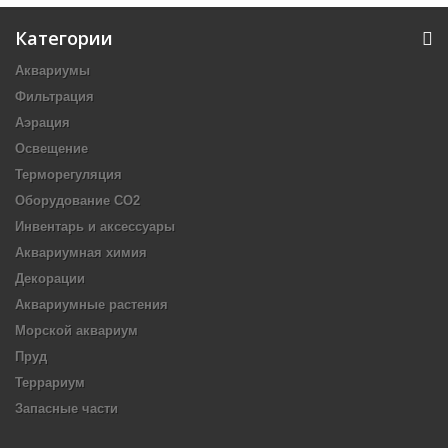
Категории
Аквариумы
Фильтрация
Аэрация
Освещение
Терморегуляция
Оборудование CO2
Инвентарь и аксессуары
Аквариумная химия
Декорации
Аквариумные растения
Морской аквариум
Пруд
Террариум
Запасные части