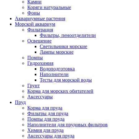
Камни
Коряги натуральные
Фоны
Аквариумные растения
Морской аквариум
Фильтрация
Фильтры, пеноотделители
Освещение
Светильники морские
Лампы морские
Помпы
Гидрохимия
Водоподготовка
Наполнители
Тесты для морской воды
Грунт
Корма для морских обитателей
Аксессуары
Пруд
Корма для пруда
Фильтры для пруда
Помпы для пруда
Наполнители для прудовых фильтров
Химия для пруда
Аксессуары для пруда