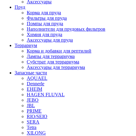
Аксессуары
Пруд
Корма для пруда
Фильтры для пруда
Помпы для пруда
Наполнители для прудовых фильтров
Химия для пруда
Аксессуары для пруда
Террариум
Корма и добавки для рептилий
Лампы для террариума
Субстрат для террариума
Аксессуары для террариума
Запасные части
AQUAEL
Dennerle
EHEIM
HAGEN FLUVAL
JEBO
JBL
PRIME
RIO/SEIO
SERA
Tetra
XILONG