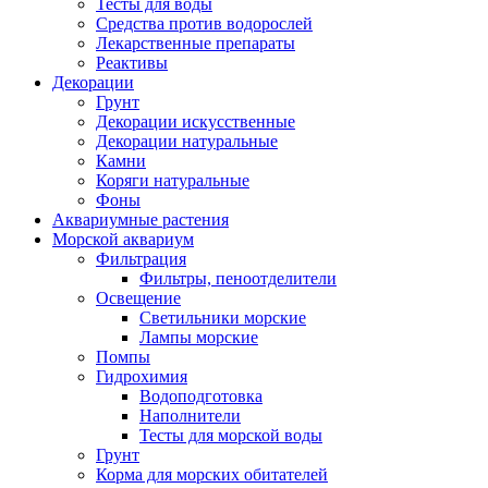
Тесты для воды
Средства против водорослей
Лекарственные препараты
Реактивы
Декорации
Грунт
Декорации искусственные
Декорации натуральные
Камни
Коряги натуральные
Фоны
Аквариумные растения
Морской аквариум
Фильтрация
Фильтры, пеноотделители
Освещение
Светильники морские
Лампы морские
Помпы
Гидрохимия
Водоподготовка
Наполнители
Тесты для морской воды
Грунт
Корма для морских обитателей