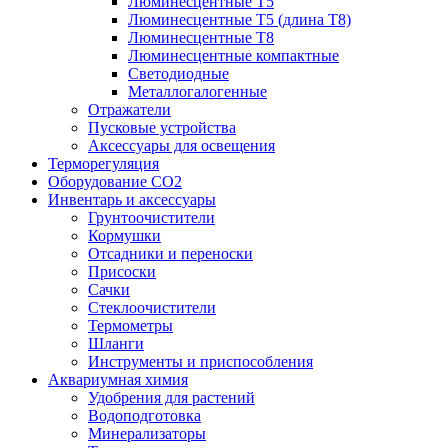
Люминесцентные T5
Люминесцентные T5 (длина T8)
Люминесцентные T8
Люминесцентные компактные
Светодиодные
Металлогалогенные
Отражатели
Пусковые устройства
Аксессуары для освещения
Терморегуляция
Оборудование CO2
Инвентарь и аксессуары
Грунтоочистители
Кормушки
Отсадники и переноски
Присоски
Сачки
Стеклоочистители
Термометры
Шланги
Инструменты и приспособления
Аквариумная химия
Удобрения для растений
Водоподготовка
Минерализаторы