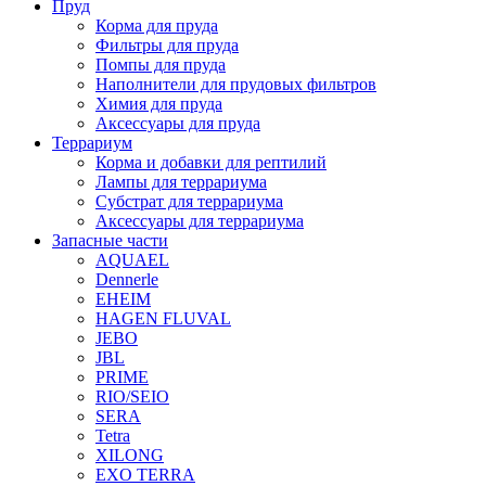
Пруд
Корма для пруда
Фильтры для пруда
Помпы для пруда
Наполнители для прудовых фильтров
Химия для пруда
Аксессуары для пруда
Террариум
Корма и добавки для рептилий
Лампы для террариума
Субстрат для террариума
Аксессуары для террариума
Запасные части
AQUAEL
Dennerle
EHEIM
HAGEN FLUVAL
JEBO
JBL
PRIME
RIO/SEIO
SERA
Tetra
XILONG
EXO TERRA