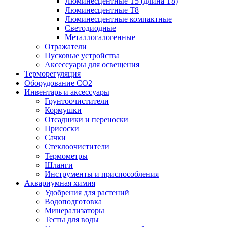
Люминесцентные T5 (длина T8)
Люминесцентные T8
Люминесцентные компактные
Светодиодные
Металлогалогенные
Отражатели
Пусковые устройства
Аксессуары для освещения
Терморегуляция
Оборудование CO2
Инвентарь и аксессуары
Грунтоочистители
Кормушки
Отсадники и переноски
Присоски
Сачки
Стеклоочистители
Термометры
Шланги
Инструменты и приспособления
Аквариумная химия
Удобрения для растений
Водоподготовка
Минерализаторы
Тесты для воды