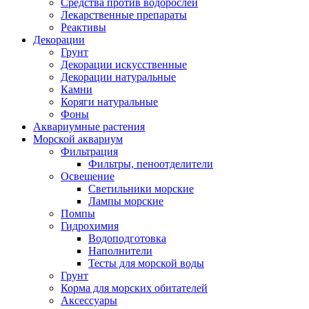
Средства против водорослей
Лекарственные препараты
Реактивы
Декорации
Грунт
Декорации искусственные
Декорации натуральные
Камни
Коряги натуральные
Фоны
Аквариумные растения
Морской аквариум
Фильтрация
Фильтры, пеноотделители
Освещение
Светильники морские
Лампы морские
Помпы
Гидрохимия
Водоподготовка
Наполнители
Тесты для морской воды
Грунт
Корма для морских обитателей
Аксессуары