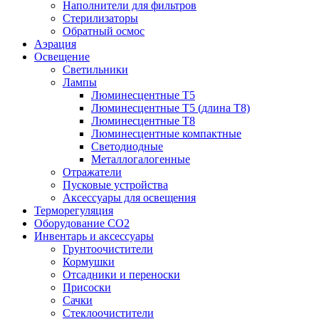
Наполнители для фильтров
Стерилизаторы
Обратный осмос
Аэрация
Освещение
Светильники
Лампы
Люминесцентные T5
Люминесцентные T5 (длина T8)
Люминесцентные T8
Люминесцентные компактные
Светодиодные
Металлогалогенные
Отражатели
Пусковые устройства
Аксессуары для освещения
Терморегуляция
Оборудование CO2
Инвентарь и аксессуары
Грунтоочистители
Кормушки
Отсадники и переноски
Присоски
Сачки
Стеклоочистители