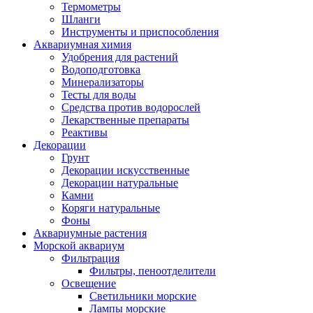
Термометры
Шланги
Инструменты и приспособления
Аквариумная химия
Удобрения для растений
Водоподготовка
Минерализаторы
Тесты для воды
Средства против водорослей
Лекарственные препараты
Реактивы
Декорации
Грунт
Декорации искусственные
Декорации натуральные
Камни
Коряги натуральные
Фоны
Аквариумные растения
Морской аквариум
Фильтрация
Фильтры, пеноотделители
Освещение
Светильники морские
Лампы морские