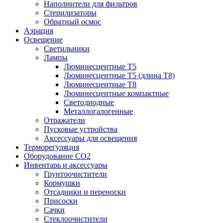
Наполнители для фильтров
Стерилизаторы
Обратный осмос
Аэрация
Освещение
Светильники
Лампы
Люминесцентные T5
Люминесцентные T5 (длина T8)
Люминесцентные T8
Люминесцентные компактные
Светодиодные
Металлогалогенные
Отражатели
Пусковые устройства
Аксессуары для освещения
Терморегуляция
Оборудование CO2
Инвентарь и аксессуары
Грунтоочистители
Кормушки
Отсадники и переноски
Присоски
Сачки
Стеклоочистители