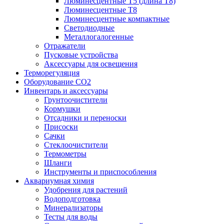
Люминесцентные T5 (длина T8)
Люминесцентные T8
Люминесцентные компактные
Светодиодные
Металлогалогенные
Отражатели
Пусковые устройства
Аксессуары для освещения
Терморегуляция
Оборудование CO2
Инвентарь и аксессуары
Грунтоочистители
Кормушки
Отсадники и переноски
Присоски
Сачки
Стеклоочистители
Термометры
Шланги
Инструменты и приспособления
Аквариумная химия
Удобрения для растений
Водоподготовка
Минерализаторы
Тесты для воды