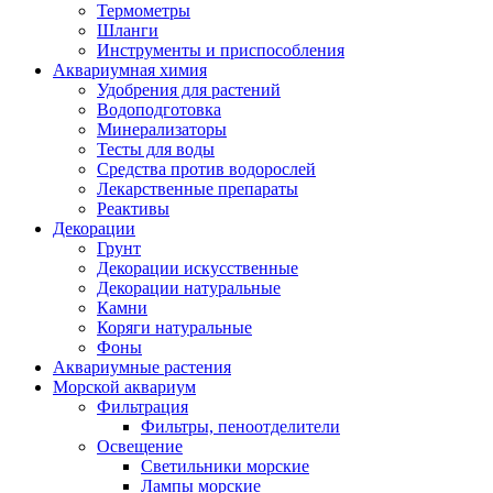
Термометры
Шланги
Инструменты и приспособления
Аквариумная химия
Удобрения для растений
Водоподготовка
Минерализаторы
Тесты для воды
Средства против водорослей
Лекарственные препараты
Реактивы
Декорации
Грунт
Декорации искусственные
Декорации натуральные
Камни
Коряги натуральные
Фоны
Аквариумные растения
Морской аквариум
Фильтрация
Фильтры, пеноотделители
Освещение
Светильники морские
Лампы морские