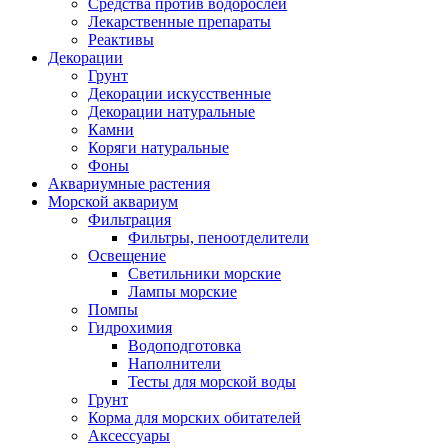
Средства против водорослей
Лекарственные препараты
Реактивы
Декорации
Грунт
Декорации искусственные
Декорации натуральные
Камни
Коряги натуральные
Фоны
Аквариумные растения
Морской аквариум
Фильтрация
Фильтры, пеноотделители
Освещение
Светильники морские
Лампы морские
Помпы
Гидрохимия
Водоподготовка
Наполнители
Тесты для морской воды
Грунт
Корма для морских обитателей
Аксессуары