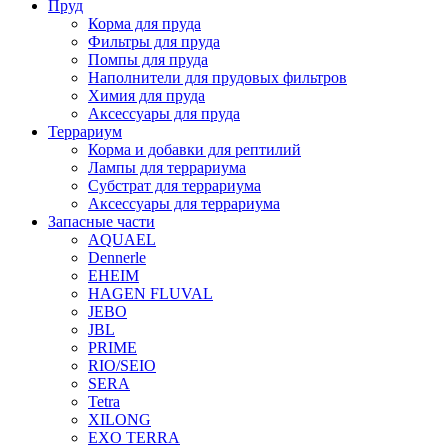
Пруд
Корма для пруда
Фильтры для пруда
Помпы для пруда
Наполнители для прудовых фильтров
Химия для пруда
Аксессуары для пруда
Террариум
Корма и добавки для рептилий
Лампы для террариума
Субстрат для террариума
Аксессуары для террариума
Запасные части
AQUAEL
Dennerle
EHEIM
HAGEN FLUVAL
JEBO
JBL
PRIME
RIO/SEIO
SERA
Tetra
XILONG
EXO TERRA